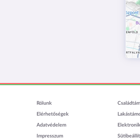
Lábléc1
Láblé
Rólunk
Családtá
Elérhetőségek
Lakástám
Adatvédelem
Elektroni
Impresszum
Sütibeállí