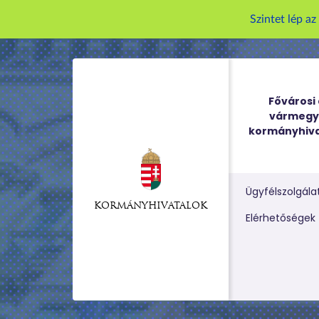
Szintet lép a
Fővárosi 
vármegy
kormányhiva
Ügyfélszolgála
KORMÁNYHIVATALOK
Kereső m
Elérhetőségek