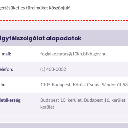
értésüket és türelmüket köszönjük!
Ügyfélszolgálat alapadatok
-mail:
foglalkoztatas@10kh.bfkh.gov.hu
elefon:
(1) 403-0002
ím:
1105 Budapest, Kőrösi Csoma Sándor út 53
lletékesség:
Budapest 10. kerület, Budapest 16. kerület,
kerület