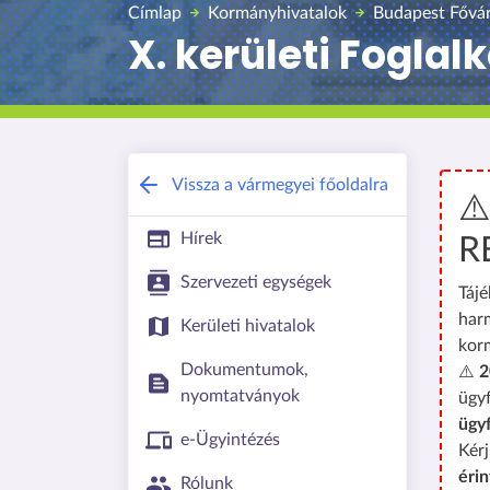
Címlap
Kormányhivatalok
Budapest Fővá
X. kerületi Foglal
Vissza a vármegyei főoldalra
⚠
Hírek
R
Szervezeti egységek
Tájé
har
Kerületi hivatalok
kor
Dokumentumok,
⚠️
2
nyomtatványok
ügyf
ügy
e-Ügyintézés
Kérj
érin
Rólunk