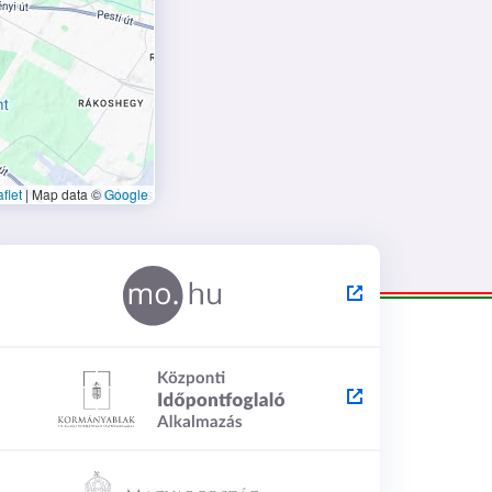
flet
|
Map data ©
Google