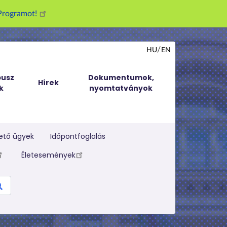
g Programot!
HU
EN
usz
Dokumentumok,
Hírek
k
nyomtatványok
ető ügyek
Időpontfoglalás
Életesemények