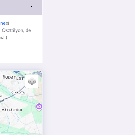
ine
i Osztályon, de
ma.)