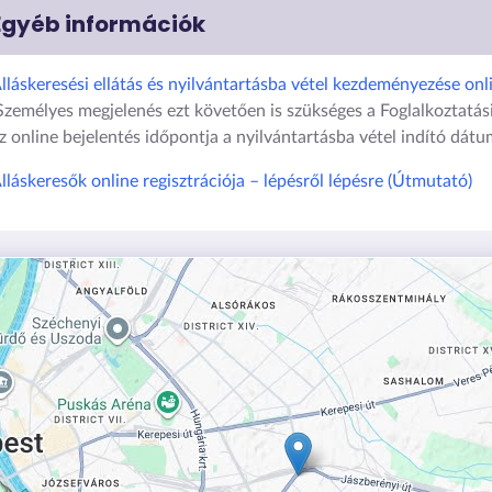
Egyéb információk
lláskeresési ellátás és nyilvántartásba vétel kezdeményezése onl
Személyes megjelenés ezt követően is szükséges a Foglalkoztatás
z online bejelentés időpontja a nyilvántartásba vétel indító dátu
lláskeresők online regisztrációja – lépésről lépésre (Útmutató)