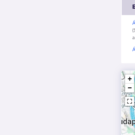
Á
(
a
Á
+
−