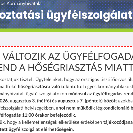
ros Kormányhivatala
koztatási ügyfélszolgálat
️ VÁLTOZIK AZ ÜGYFÉLFOGAD
END A HŐSÉGRIASZTÁS MIAT
koztatjuk tisztelt Ügyfeleinket, hogy az országos tisztifőorvos ált
madfokú
hőségriasztásra való tekintettel
egyes kormányablakok
mányhivatali ügyfélszolgálatokon
módosul az ügyfélfogadás rend
026. augusztus 3. (hétfő) és augusztus 7. (péntek) között
azokba
élszolgálati helyiségekben,
ahol nem működik légkondicionáló b
félfogadás 11:00 órakor befejeződik.
ük, hogy a kellemetlenségek elkerülése érdekében
tájékozódjana
tett ügyfélszolgálat elérhetőségein.