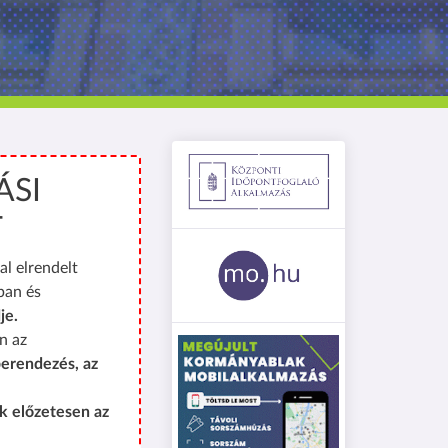
ÁSI
T
al elrendelt
ban és
je.
n az
erendezés, az
k előzetesen az