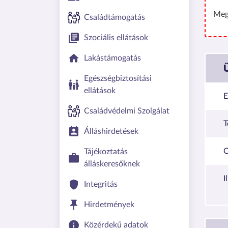
Meg
Családtámogatás
Szociális ellátások
Lakástámogatás
Egészségbiztosítási
ellátások
E
Családvédelmi Szolgálat
T
Álláshirdetések
C
Tájékoztatás
álláskeresőknek
I
Integritás
Hirdetmények
Közérdekű adatok