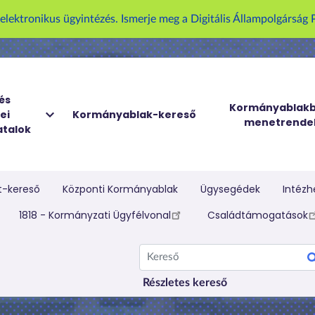
U
z elektronikus ügyintézés. Ismerje meg a Digitális Állampolgársá
g
r
á
s
a
és
Kormányablakb
ei
Kormányablak-kereső
t
menetrende
talok
a
r
t
a
t-kereső
Központi Kormányablak
Ügysegédek
Intézh
l
elletti menü
1818 - Kormányzati Ügyfélvonal
Családtámogatások
o
m
Kereső
r
a
Részletes kereső