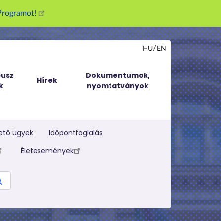
g Programot!
HU
EN
usz
Dokumentumok,
Hírek
k
nyomtatványok
ető ügyek
Időpontfoglalás
Életesemények