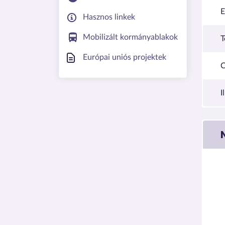
E
Hasznos linkek
Mobilizált kormányablakok
T
Európai uniós projektek
C
I