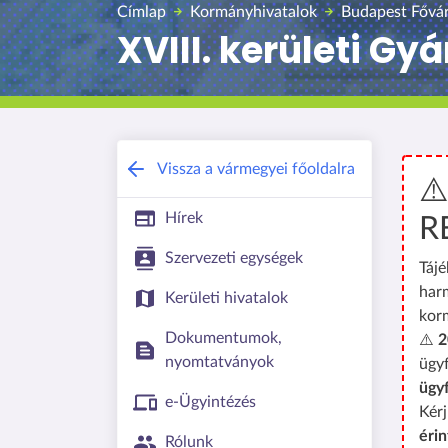
Címlap
Kormányhivatalok
Budapest Fővá
XVIII. kerületi G
Vissza a vármegyei főoldalra
⚠
Hírek
R
Szervezeti egységek
Tájé
har
Kerületi hivatalok
kor
Dokumentumok,
⚠️
2
nyomtatványok
ügyf
ügy
e-Ügyintézés
Kérj
érin
Rólunk