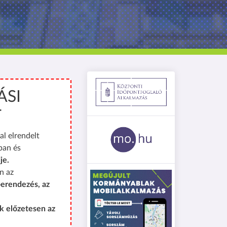
ÁSI
T
al elrendelt
ban és
je.
n az
erendezés, az
k előzetesen az