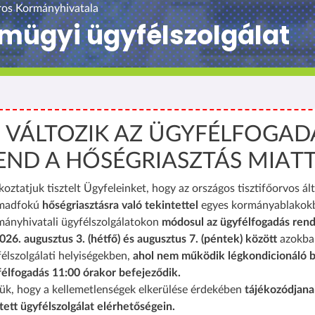
ros Kormányhivatala
yámügyi ügyfélszolgálat
️ VÁLTOZIK AZ ÜGYFÉLFOGAD
END A HŐSÉGRIASZTÁS MIAT
koztatjuk tisztelt Ügyfeleinket, hogy az országos tisztifőorvos ált
madfokú
hőségriasztásra való tekintettel
egyes kormányablakok
mányhivatali ügyfélszolgálatokon
módosul az ügyfélfogadás rend
026. augusztus 3. (hétfő) és augusztus 7. (péntek) között
azokba
élszolgálati helyiségekben,
ahol nem működik légkondicionáló b
félfogadás 11:00 órakor befejeződik.
ük, hogy a kellemetlenségek elkerülése érdekében
tájékozódjana
tett ügyfélszolgálat elérhetőségein.