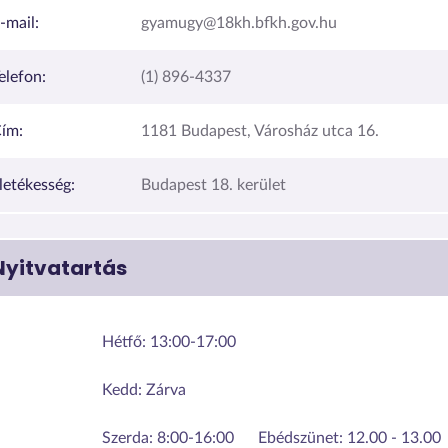
-mail:
gyamugy@18kh.bfkh.gov.hu
elefon:
(1) 896-4337
ím:
1181 Budapest, Városház utca 16.
lletékesség:
Budapest 18. kerület
Nyitvatartás
Hétfő:
13:00-17:00
Kedd:
Zárva
Szerda:
8:00-16:00
Ebédszünet: 12.00 - 13.00