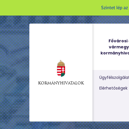
Szintet lép a
Fővárosi 
vármegy
kormányhiva
Ügyfélszolgála
KORMÁNYHIVATALOK
Kereső m
Elérhetőségek