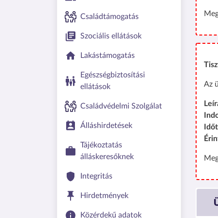
Meg
Családtámogatás
Szociális ellátások
Lakástámogatás
Tisz
Egészségbiztosítási
Az ü
ellátások
Leír
Családvédelmi Szolgálat
Ind
Álláshirdetések
Idő
Érin
Tájékoztatás
álláskeresőknek
Meg
Integritás
Hirdetmények
Közérdekű adatok