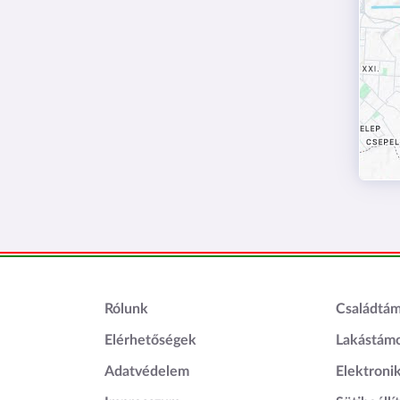
Lábléc1
Láblé
Rólunk
Családtá
Elérhetőségek
Lakástám
Adatvédelem
Elektroni