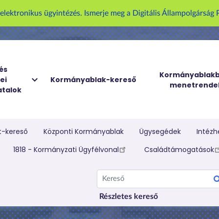
U
z elektronikus ügyintézés. Ismerje meg a Digitális Állampolgársá
g
r
á
s
a
és
Kormányablakb
ei
Kormányablak-kereső
t
menetrende
talok
a
r
t
a
t-kereső
Központi Kormányablak
Ügysegédek
Intézh
l
elletti menü
1818 - Kormányzati Ügyfélvonal
Családtámogatások
o
m
Kereső
r
a
Részletes kereső