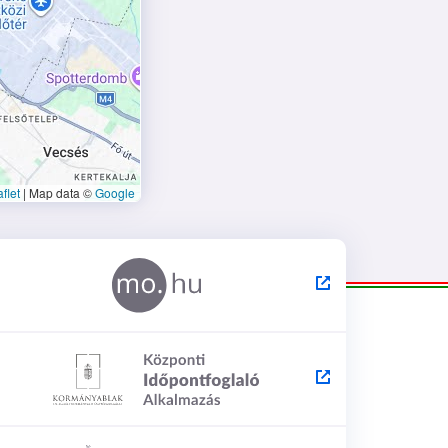
flet
|
Map data ©
Google