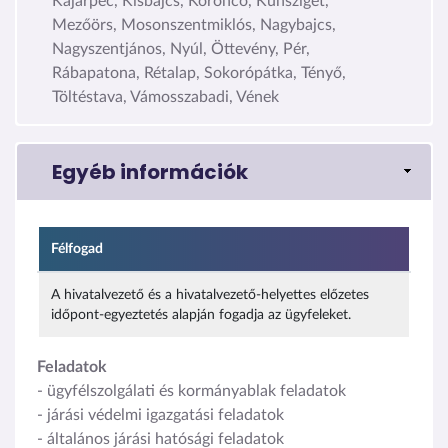
Kajárpéc, Kisbajcs, Koroncó, Kunsziget,
Mezőörs, Mosonszentmiklós, Nagybajcs,
Nagyszentjános, Nyúl, Öttevény, Pér,
Rábapatona, Rétalap, Sokorópátka, Tényő,
Töltéstava, Vámosszabadi, Vének
Egyéb információk
Félfogad
A hivatalvezető és a hivatalvezető-helyettes előzetes
időpont-egyeztetés alapján fogadja az ügyfeleket.
Feladatok
- ügyfélszolgálati és kormányablak feladatok
- járási védelmi igazgatási feladatok
- általános járási hatósági feladatok