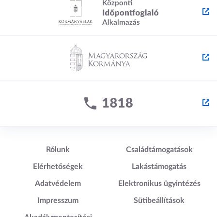
Lábléc1
Lábléc2
Rólunk
Családtámogatások
Elérhetőségek
Lakástámogatás
Adatvédelem
Elektronikus ügyintézés
Impresszum
Sütibeállítások