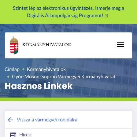
U
Szintet lép az elektronikus ügyintézés. Ismerje meg a
g
Digitális Állampolgárság Programot!
r
á
s
a
KORMÁNYHIVATALOK
t
a
r
Címlap
Kormányhivatalok
t
Győr-Moson-Sopron Vármegyei Kormányhivatal
a
Hasznos Linkek
l
o
m
r
a
Győr-Moson-Sopron Vármegyei Kormán
Vissza a vármegyei főoldalra
Hírek