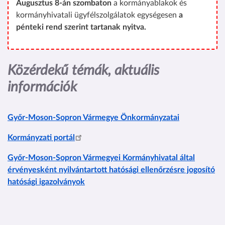
Augusztus 8-án szombaton
a kormányablakok és
kormányhivatali ügyfélszolgálatok egységesen
a
pénteki rend szerint tartanak nyitva.
Közérdekű témák, aktuális
információk
Győr-Moson-Sopron Vármegye Önkormányzatai
Kormányzati portál
Győr-Moson-Sopron Vármegyei Kormányhivatal által
érvényesként nyilvántartott hatósági ellenőrzésre jogosító
hatósági igazolványok