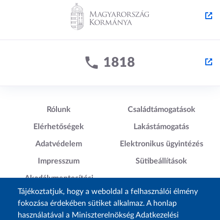
Lábléc1
Lábléc2
Rólunk
Családtámogatások
Elérhetőségek
Lakástámogatás
Adatvédelem
Elektronikus ügyintézés
Impresszum
Sütibeállítások
Akadálymentesítési
Nyilatkozat
Tájékoztatjuk, hogy a weboldal a felhasználói élmény
fokozása érdekében sütiket alkalmaz. A honlap
használatával a Miniszterelnökség Adatkezelési