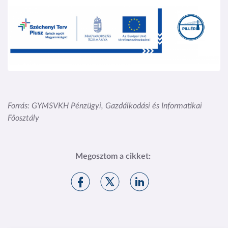
Kép
Forrás: GYMSVKH Pénzügyi, Gazdálkodási és Informatikai
Főosztály
Megosztom a cikket:
M
M
M
e
e
e
g
g
g
o
o
o
s
s
s