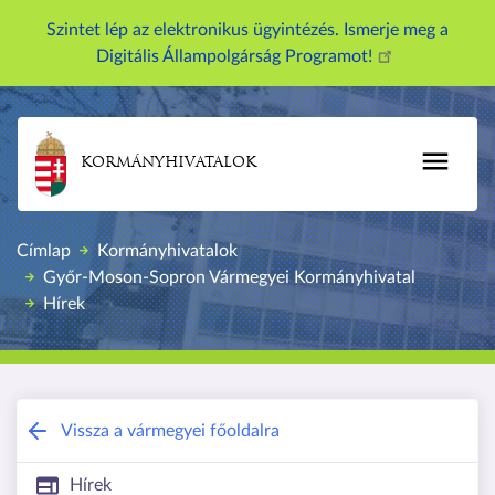
U
Szintet lép az elektronikus ügyintézés. Ismerje meg a
g
Digitális Állampolgárság Programot!
r
á
s
a
KORMÁNYHIVATALOK
t
a
r
Címlap
Kormányhivatalok
t
Győr-Moson-Sopron Vármegyei Kormányhivatal
a
Hírek
l
o
m
r
Győr-Moson-Sopron Vármegyei Kormán
a
Vissza a vármegyei főoldalra
Hírek