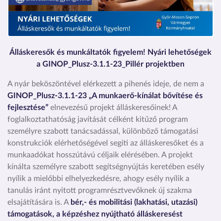
Álláskeresők és munkáltatók figyelem! Nyári lehetőségek
a
GINOP_Plusz-3.1.1-23_Pillér projektben
A nyár beköszöntével elérkezett a pihenés ideje, de nem a
GINOP_Plusz-3.1.1-23 „A munkaerő-kínálat bővítése és
fejlesztése”
elnevezésű projekt álláskeresőinek! A
foglalkoztathatóság javítását célként kitűző program
személyre szabott tanácsadással, különböző támogatási
konstrukciók elérhetőségével segíti az álláskeresőket és a
munkaadókat hosszútávú céljaik elérésében. A projekt
kínálta személyre szabott segítségnyújtás keretében esély
nyílik a mielőbbi elhelyezkedésre, ahogy esély nyílik a
tanulás iránt nyitott programrésztvevőknek új szakma
elsajátítására is. A
bér,- és mobilitási (lakhatási, utazási)
támogatások, a képzéshez nyújtható álláskeresést