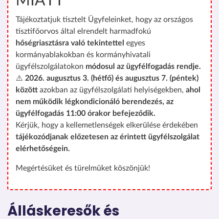
MIATT
Tájékoztatjuk tisztelt Ügyfeleinket, hogy az országos
tisztifőorvos által elrendelt harmadfokú
hőségriasztásra való tekintettel
egyes
kormányablakokban és kormányhivatali
ügyfélszolgálatokon
módosul az ügyfélfogadás rendje.
⚠️
2026. augusztus 3. (hétfő) és augusztus 7. (péntek)
között
azokban az ügyfélszolgálati helyiségekben,
ahol
nem működik légkondicionáló berendezés, az
ügyfélfogadás 11:00 órakor befejeződik.
Kérjük, hogy a kellemetlenségek elkerülése érdekében
tájékozódjanak előzetesen az érintett ügyfélszolgálat
elérhetőségein.
Megértésüket és türelmüket köszönjük!
Álláskeresők és