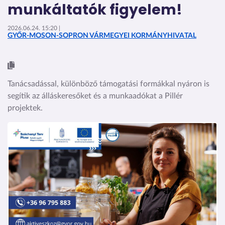
munkáltatók figyelem!
2026.06.24. 15:20 |
GYŐR-MOSON-SOPRON VÁRMEGYEI KORMÁNYHIVATAL
Tanácsadással, különböző támogatási formákkal nyáron is
segítik az álláskeresőket és a munkaadókat a Pillér
projektek.
Kép