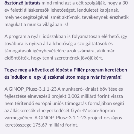
ösztönző juttatás
mind mind azt a célt szolgálják, hogy a 30
év feletti álláskeresők lehetőséget, lendületet kapjanak,
melynek segítségével ismét aktívnak, tevékenynek érezhetik
magukat a munka világában is!
A program a nyári időszakban is folyamatosan elérhető, így
továbbra is nyitva áll a lehetőség a szolgáltatások és
támogatások igénybevételére azok számára, akik már
eldöntötték, hogy tenni szeretnének jövőjükért.
Tegye meg a következő lépést a Pillér program keretében
és induljon el egy új szakmai úton még a nyár folyamán!
A GINOP_Plusz-3.1.1-23 A munkaerő-kínálat bővítése és
fejlesztése elnevezésű projekt 3,002 milliárd forint vissza
nem térítendő európai uniós támogatás formájában segíti
az álláskeresők elhelyezkedését Győr-Moson-Sopron
vármegyében. A GINOP_Plusz-3.1.1-23 projekt országos
keretösszege 175,67 milliárd forint.