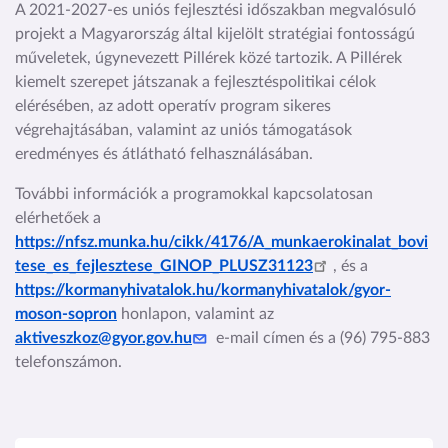
A 2021-2027-es uniós fejlesztési időszakban megvalósuló
projekt a Magyarország által kijelölt stratégiai fontosságú
műveletek, úgynevezett Pillérek közé tartozik. A Pillérek
kiemelt szerepet játszanak a fejlesztéspolitikai célok
elérésében, az adott operatív program sikeres
végrehajtásában, valamint az uniós támogatások
eredményes és átlátható felhasználásában.
További információk a programokkal kapcsolatosan
elérhetőek a
https://nfsz.munka.hu/cikk/4176/A_munkaerokinalat_bovi
tese_es_fejlesztese_GINOP_PLUSZ31123
, és a
https://kormanyhivatalok.hu/kormanyhivatalok/gyor-
moson-sopron
honlapon, valamint az
aktiveszkoz@gyor.gov.hu
e-mail címen és a (96) 795-883
telefonszámon.