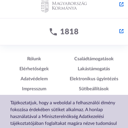
Lábléc1
Lábléc2
Rólunk
Családtámogatások
Elérhetőségek
Lakástámogatás
Adatvédelem
Elektronikus ügyintézés
Impresszum
Sütibeállítások
Akadálymentesítési
Tájékoztatjuk, hogy a weboldal a felhasználói élmény
Nyilatkozat
fokozása érdekében sütiket alkalmaz. A honlap
használatával a Miniszterelnökség Adatkezelési
tájékoztatójában foglaltakat magára nézve tudomásul