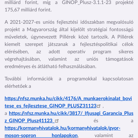
milliárd forint, míg a GINOP_Plusz-3.1.1-23 projekté
175,67 milliárd forint.
A 2021-2027-es uniós fejlesztési időszakban megvalósuló
projekt a Magyarország által kijelölt stratégiai fontosságú
műveletek, úgynevezett Pillérek közé tartozik. A Pillérek
kiemelt szerepet játszanak a fejlesztéspolitikai célok
elérésében, az adott operatív program sikeres
végrehajtásában, valamint az uniós támogatások
eredményes és átlátható felhasználásában.
További információk a programokkal kapcsolatosan
elérhetőek a
https://nfsz.munka.hu/cikk/4176/A_munkaerokinalat_bovi
tese_es_fejlesztese_GINOP_PLUSZ31123
,
a
https://nfsz.munka.hu/cikk/3817/_Ifjusagi_Garancia_Plus
z_GINOP_Plusz41123_
és a
https://kormanyhivatalok.hu/kormanyhivatalok/gyor-
moson-sopron honlapokon
, valamint az