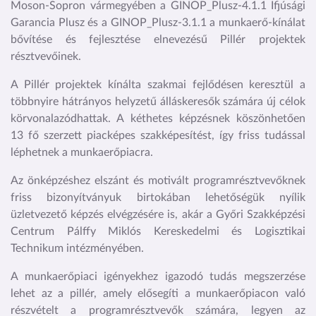
Moson-Sopron vármegyében a
GINOP_Plusz-4.1.1 Ifjúsági
Garancia Plusz
és a
GINOP_Plusz-3.1.1 a munkaerő-kínálat
bővítése és fejlesztése elnevezésű Pillér projektek
résztvevőinek.
A Pillér projektek kínálta szakmai fejlődésen keresztül a
többnyire hátrányos helyzetű álláskeresők számára új célok
körvonalazódhattak. A kéthetes képzésnek köszönhetően
13 fő szerzett piacképes szakképesítést, így friss tudással
léphetnek a munkaerőpiacra.
Az önképzéshez elszánt és motivált programrésztvevőknek
friss bizonyítványuk birtokában lehetőségük nyílik
üzletvezető képzés elvégzésére is, akár a Győri Szakképzési
Centrum Pálffy Miklós Kereskedelmi és Logisztikai
Technikum intézményében.
A munkaerőpiaci igényekhez igazodó tudás megszerzése
lehet az a pillér, amely elősegíti a munkaerőpiacon való
részvételt a programrésztvevők számára, legyen az