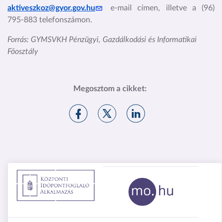
aktiveszkoz@gyor.gov.hu
e-mail címen, illetve a (96)
795-883 telefonszámon
.
Forrás: GYMSVKH Pénzügyi, Gazdálkodási és Informatikai
Főosztály
Megosztom a cikket:
M
M
M
e
e
e
g
g
g
o
o
o
s
s
s
z
z
z
t
t
t
á
á
á
s
s
s
F
X
l