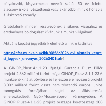
pályakezdő, kisgyermeket nevelő szülő, 50 év feletti,
alacsony iskolai végzettségű vagy akár több, mint 6 hónapja
álláskereső személy.
Gratulálunk minden résztvevőnek a sikeres vizsgához és
eredményes boldogulást kívánunk a munka világában!
Aktuális képzési jegyzékünk elérhető a linkre kattintva:
https://nfsz.munka.hu/cikk/6856/2026_evi_akutalis_kepze
si_jegyzek_ervenyes_20260401tol
A GINOP_Plusz-4.1.1-23 Ifjúsági Garancia Plusz Pillér
projekt
2,862
milliárd forint, míg a GINOP_Plusz-3.1.1-23 A
munkaerő-kínálat bővítése és fejlesztése elnevezésű projekt
3,002 milliárd forint vissza nem térítendő európai uniós
támogatás formájában segíti az álláskeresők
elhelyezkedését Győr-Moson-Sopron vármegyében. A
GINOP_Plusz-4.1.1-23 projekt országos keretösszege 208