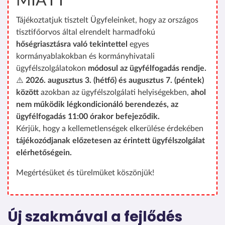
MIATT
Tájékoztatjuk tisztelt Ügyfeleinket, hogy az országos
tisztifőorvos által elrendelt harmadfokú
hőségriasztásra való tekintettel
egyes
kormányablakokban és kormányhivatali
ügyfélszolgálatokon
módosul az ügyfélfogadás rendje.
⚠️
2026. augusztus 3. (hétfő) és augusztus 7. (péntek)
között
azokban az ügyfélszolgálati helyiségekben,
ahol
nem működik légkondicionáló berendezés, az
ügyfélfogadás 11:00 órakor befejeződik.
Kérjük, hogy a kellemetlenségek elkerülése érdekében
tájékozódjanak előzetesen az érintett ügyfélszolgálat
elérhetőségein.
Megértésüket és türelmüket köszönjük!
Új szakmával a fejlődés