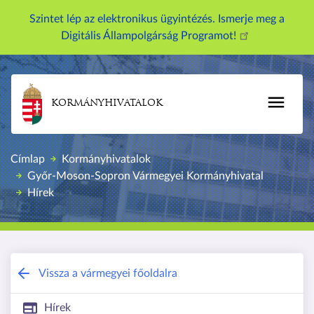
U
Szintet lép az elektronikus ügyintézés. Ismerje meg a
g
Digitális Állampolgárság Programot!
r
á
s
a
KORMÁNYHIVATALOK
t
a
r
Címlap
Kormányhivatalok
t
Győr-Moson-Sopron Vármegyei Kormányhivatal
a
Hírek
l
o
m
r
Győr-Moson-Sopron Vármegyei Kormán
a
Vissza a vármegyei főoldalra
Hírek