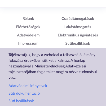
Lábléc1
Lábléc2
Rólunk
Családtámogatások
Elérhetőségek
Lakástámogatás
Adatvédelem
Elektronikus ügyintézés
Impresszum
Sütibeállítások
Akadálymentesítési
Tájékoztatjuk, hogy a weboldal a felhasználói élmény
Nyilatkozat
fokozása érdekében sütiket alkalmaz. A honlap
használatával a Miniszterelnökség Adatkezelési
tájékoztatójában foglaltakat magára nézve tudomásul
veszi.
Adatvédelmi irányelvek
Süti dokumentáció
Süti beállítások