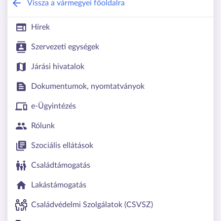
Győr-Moson-Sopron Vármegyei Kormán
Vissza a vármegyei főoldalra
Hírek
Szervezeti egységek
Járási hivatalok
Dokumentumok, nyomtatványok
e-Ügyintézés
Rólunk
Szociális ellátások
Családtámogatás
Lakástámogatás
Családvédelmi Szolgálatok (CSVSZ)