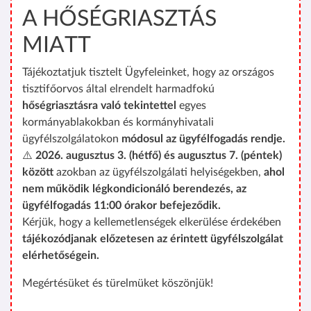
A HŐSÉGRIASZTÁS
MIATT
Tájékoztatjuk tisztelt Ügyfeleinket, hogy az országos
tisztifőorvos által elrendelt harmadfokú
hőségriasztásra való tekintettel
egyes
kormányablakokban és kormányhivatali
ügyfélszolgálatokon
módosul az ügyfélfogadás rendje.
⚠️
2026. augusztus 3. (hétfő) és augusztus 7. (péntek)
között
azokban az ügyfélszolgálati helyiségekben,
ahol
nem működik légkondicionáló berendezés, az
ügyfélfogadás 11:00 órakor befejeződik.
Kérjük, hogy a kellemetlenségek elkerülése érdekében
tájékozódjanak előzetesen az érintett ügyfélszolgálat
elérhetőségein.
Megértésüket és türelmüket köszönjük!