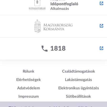
Lábléc1
Lábléc2
Rólunk
Családtámogatások
Elérhetőségek
Lakástámogatás
Adatvédelem
Elektronikus ügyintézés
Impresszum
Sütibeállítások
Akadálymentesítési