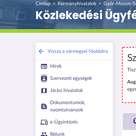
Címlap
Kormányhivatalok
Győr-Moson-So
Közlekedési Ügyfé
Vissza a vármegyei főoldalra
Sz
Hírek
Tisz
Szervezeti egységek
Aug
egy
Járási hivatalok
Dokumentumok,
nyomtatványok
e-Ügyintézés
Rólunk