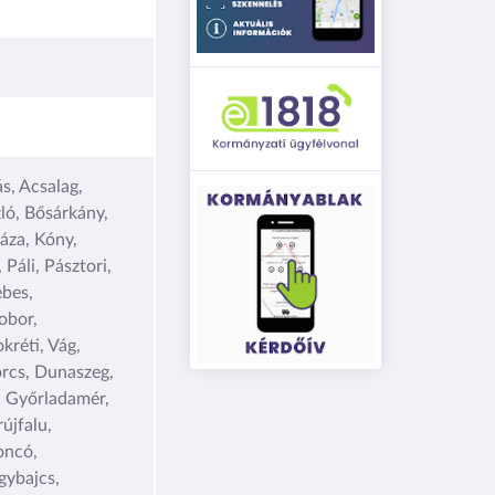
s, Acsalag,
ló, Bősárkány,
áza, Kóny,
áli, Pásztori,
bes,
obor,
kréti, Vág,
örcs, Dunaszeg,
, Győrladamér,
újfalu,
oncó,
gybajcs,