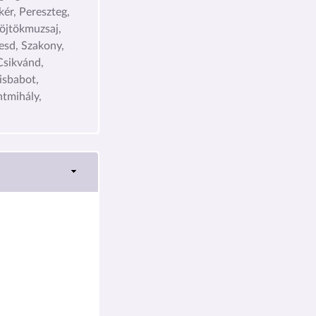
ér, Pereszteg,
Röjtökmuzsaj,
esd, Szakony,
 Csikvánd,
isbabot,
tmihály,