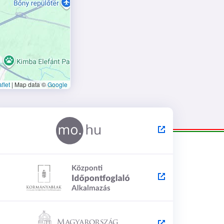
flet
|
Map data ©
Google