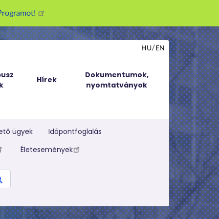
g Programot!
HU
EN
usz
Dokumentumok,
Hírek
k
nyomtatványok
ető ügyek
Időpontfoglalás
Életesemények