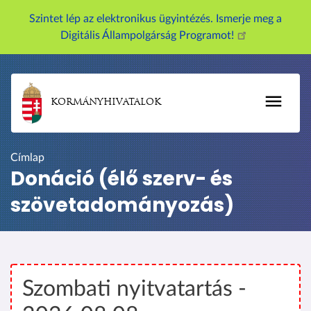
U
Szintet lép az elektronikus ügyintézés. Ismerje meg a
g
Digitális Állampolgárság Programot!
r
á
s
a
KORMÁNYHIVATALOK
t
a
r
Címlap
t
Donáció (élő szerv- és
a
szövetadományozás)
l
o
m
r
a
Szombati nyitvatartás -