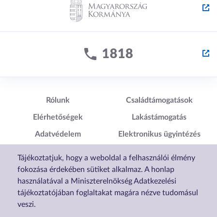
Lábléc1
Lábléc2
Rólunk
Családtámogatások
Elérhetőségek
Lakástámogatás
Adatvédelem
Elektronikus ügyintézés
Impresszum
Sütibeállítások
Tájékoztatjuk, hogy a weboldal a felhasználói élmény
Akadálymentesítési
fokozása érdekében sütiket alkalmaz. A honlap
Nyilatkozat
használatával a Miniszterelnökség Adatkezelési
tájékoztatójában foglaltakat magára nézve tudomásul
veszi.