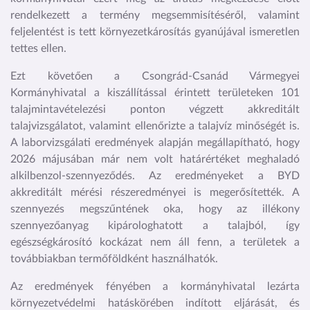
rendelkezett a termény megsemmisítéséről, valamint
feljelentést is tett környezetkárosítás gyanújával ismeretlen
tettes ellen.
Ezt követően a Csongrád-Csanád Vármegyei
Kormányhivatal a kiszállítással érintett területeken 101
talajmintavételezési ponton végzett akkreditált
talajvizsgálatot, valamint ellenőrizte a talajvíz minőségét is.
A laborvizsgálati eredmények alapján megállapítható, hogy
2026 májusában már nem volt határértéket meghaladó
alkilbenzol-szennyeződés. Az eredményeket a BYD
akkreditált mérési részeredményei is megerősítették. A
szennyezés megszűntének oka, hogy az illékony
szennyezőanyag kipárologhatott a talajból, így
egészségkárosító kockázat nem áll fenn, a területek a
továbbiakban termőföldként használhatók.
Az eredmények fényében a kormányhivatal lezárta
környezetvédelmi hatáskörében indított eljárását, és