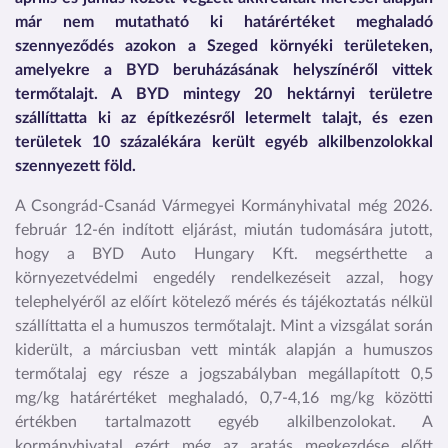
már nem mutatható ki határértéket meghaladó
szennyeződés azokon a Szeged környéki területeken,
amelyekre a BYD beruházásának helyszínéről vittek
termőtalajt. A BYD mintegy 20 hektárnyi területre
szállíttatta ki az építkezésről letermelt talajt, és ezen
területek 10 százalékára került egyéb alkilbenzolokkal
szennyezett föld.
A Csongrád-Csanád Vármegyei Kormányhivatal még 2026.
február 12-én indított eljárást, miután tudomására jutott,
hogy a BYD Auto Hungary Kft. megsérthette a
környezetvédelmi engedély rendelkezéseit azzal, hogy
telephelyéről az előírt kötelező mérés és tájékoztatás nélkül
szállíttatta el a humuszos termőtalajt. Mint a vizsgálat során
kiderült, a márciusban vett minták alapján a humuszos
termőtalaj egy része a jogszabályban megállapított 0,5
mg/kg határértéket meghaladó, 0,7-4,16 mg/kg közötti
értékben tartalmazott egyéb alkilbenzolokat. A
kormányhivatal ezért még az aratás megkezdése előtt