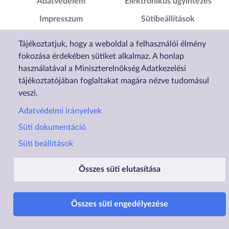
Adatvédelem
Elektronikus ügyintézés
Impresszum
Sütibeállítások
Akadálymentesítési
Tájékoztatjuk, hogy a weboldal a felhasználói élmény
Nyilatkozat
fokozása érdekében sütiket alkalmaz. A honlap
használatával a Miniszterelnökség Adatkezelési
tájékoztatójában foglaltakat magára nézve tudomásul
veszi.
Adatvédelmi irányelvek
Süti dokumentáció
Süti beállítások
Összes süti elutasítása
Üzemelteti a Lechner Nonprofit Kft. a Vidék- és Településfejlesztési Minisztérium megbízásából.
Összes süti engedélyezése