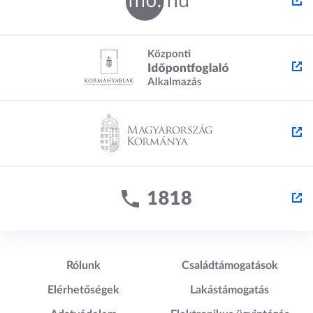
k
m
m
e
e
g
g
Lábléc1
Lábléc2
Rólunk
Családtámogatások
Elérhetőségek
Lakástámogatás