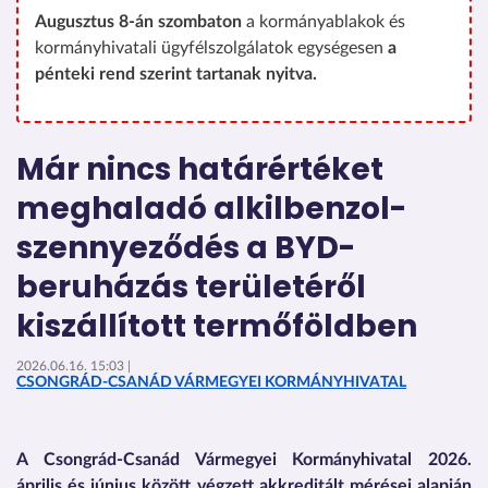
Augusztus 8-án szombaton
a kormányablakok és
kormányhivatali ügyfélszolgálatok egységesen
a
pénteki rend szerint tartanak nyitva.
Már nincs határértéket
meghaladó alkilbenzol-
szennyeződés a BYD-
beruházás területéről
kiszállított termőföldben
2026.06.16. 15:03 |
CSONGRÁD-CSANÁD VÁRMEGYEI KORMÁNYHIVATAL
A Csongrád-Csanád Vármegyei Kormányhivatal 2026.
április és június között végzett akkreditált mérései alapján