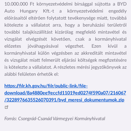
10.000.000 Ft környezetvédelmi bírsággal sújtotta a BYD
Auto Hungary Kft.-t a környezetvédelmi engedély
előírásaitól eltérően folytatott tevékenysége miatt, továbbá
kötelezte a vállalatot arra, hogy a beruházási területről
további talajkiszállítást kizárólag megfelelő mintavétel és
vizsgálat elvégzését követően, csak a kormányhivatal
előzetes jóváhagyásával végezhet. Ezen kívül a
kormányhivatal külön végzésben az akkreditált mintavétel
és vizsgálat miatt felmerült eljárási költségek megfizetésére
is kötelezte a vállalatot. A részletes mérési jegyzőkönyvek az
alábbi felületen érhetők el:
https://filr.kh.gov.hu/filr/public-link/file-
download/8a4880ee9eccfd11019ed0274f590a07/216067
/3228976635526070391/byd_meresi_dokumentumok.zip
Forrás: Csongrád-Csanád Vármegyei Kormányhivatal