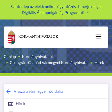
U
Szintet lép az elektronikus ügyintézés. Ismerje meg a
g
Digitális Állampolgárság Programot!
r
á
s
a
KORMÁNYHIVATALOK
t
a
r
Címlap
Kormányhivatalok
t
Csongrád-Csanád Vármegyei Kormányhivatal
Hírek
a
l
o
m
r
Csongrád-Csanád Vármegyei Kormány
Vissza a vármegyei főoldalra
a
Hírek