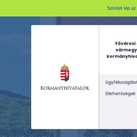
Szintet lép a
Fővárosi 
vármegy
kormányhiva
Ügyfélszolgála
KORMÁNYHIVATALOK
Kereső m
Elérhetőségek