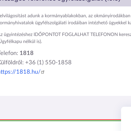
elvilágosítást adunk a kormányablakokban, az okmányirodákban 
ormányhivatalok ügyfélszolgálati irodáiban intézhető ügyekkel 
z ügyintézéshez IDŐPONTOT FOGLALHAT TELEFONON keresz
Ügyfélkapu nélkül is).
Telefon:
1818
Külföldről: +36 (1) 550-1858
https://1818.hu/