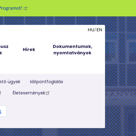
g Programot!
HU
EN
usz
Dokumentumok,
Hírek
k
nyomtatványok
ető ügyek
Időpontfoglalás
Életesemények