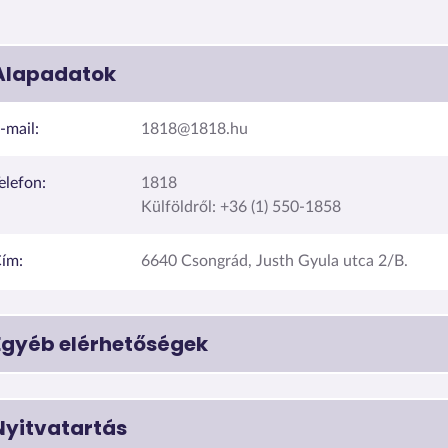
Alapadatok
-mail:
1818@1818.hu
elefon:
1818
Külföldről: +36 (1) 550-1858
ím:
6640 Csongrád, Justh Gyula utca 2/B.
Egyéb elérhetőségek
Nyitvatartás