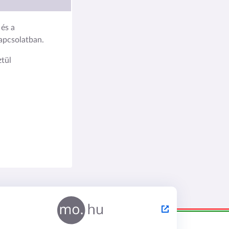
és a
kapcsolatban.
tül