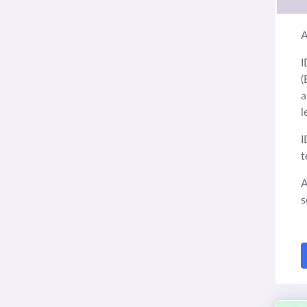
A
I
(
a
l
I
t
A
s