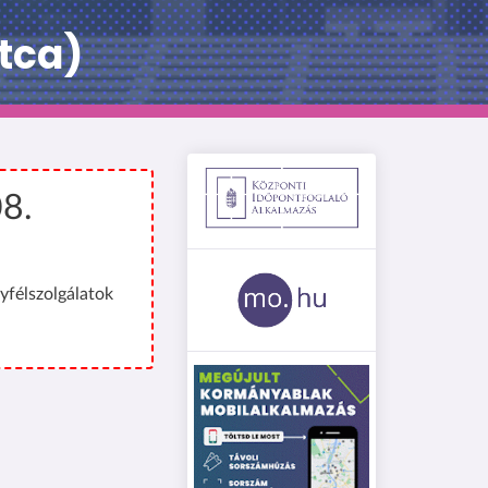
tca)
08.
yfélszolgálatok