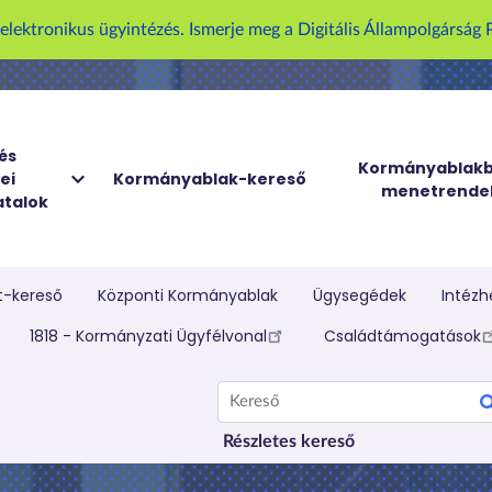
U
z elektronikus ügyintézés. Ismerje meg a Digitális Állampolgársá
g
r
á
s
a
és
Kormányablakb
ei
Kormányablak-kereső
t
menetrende
talok
a
r
t
a
t-kereső
Központi Kormányablak
Ügysegédek
Intézh
l
elletti menü
1818 - Kormányzati Ügyfélvonal
Családtámogatások
o
m
Kereső
r
a
Részletes kereső