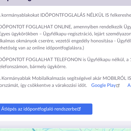
 kormányablakokat IDŐPONTFOGLALÁS NÉLKÜL IS felkereshet
DŐPONTOT FOGLALHAT ONLINE, amennyiben rendelkezik Ügyf
Egyes ügykörökben – Ügyfélkapu-regisztráció, lejárt személyazon
lkalmas okmányok cserére, vezetői engedély honosítása - Ügyfél
ehetőség van az online időpontfoglalásra.)
DŐPONTOT FOGLALHAT TELEFONON is Ügyfélkapu nélkül, a 
elefonszámon, bármely ügykörre.
 Kormányablak Mobilalkalmazás segítségével akár MOBILRÓL 
orszámát, így csökkentve a várakozási időt.
Google Play
A
Átlépés az időpontfoglaló rendszerbe