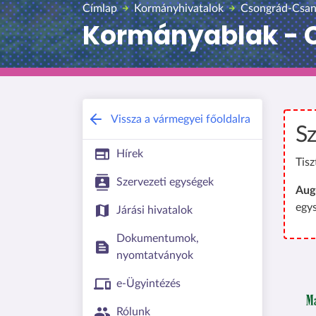
Címlap
Kormányhivatalok
Csongrád-Csan
Kormányablak - C
Vissza a vármegyei főoldalra
Sz
Hírek
Tisz
Szervezeti egységek
Aug
egy
Járási hivatalok
Dokumentumok,
nyomtatványok
e-Ügyintézés
Rólunk