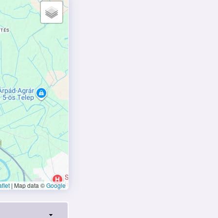
flet
|
Map data ©
Google