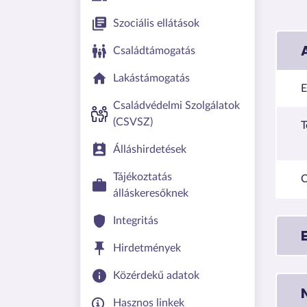
Szociális ellátások
Családtámogatás
Lakástámogatás
E
Családvédelmi Szolgálatok
(CSVSZ)
T
Álláshirdetések
Tájékoztatás
C
álláskeresőknek
Integritás
Hirdetmények
Közérdekű adatok
Hasznos linkek