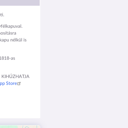
i.
élkapuval.
osításra
kapu nélkül is
1818-as
IS KIHÚZHATJA
pp Store