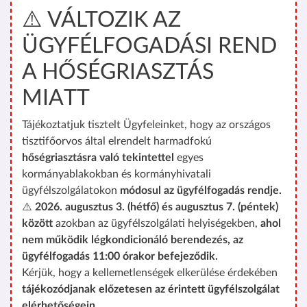
⚠️ VÁLTOZIK AZ
ÜGYFÉLFOGADÁSI REND
A HŐSÉGRIASZTÁS
MIATT
Tájékoztatjuk tisztelt Ügyfeleinket, hogy az országos
tisztifőorvos által elrendelt harmadfokú
hőségriasztásra való tekintettel
egyes
kormányablakokban és kormányhivatali
ügyfélszolgálatokon
módosul az ügyfélfogadás rendje.
⚠️
2026. augusztus 3. (hétfő) és augusztus 7. (péntek)
között
azokban az ügyfélszolgálati helyiségekben,
ahol
nem működik légkondicionáló berendezés, az
ügyfélfogadás 11:00 órakor befejeződik.
Kérjük, hogy a kellemetlenségek elkerülése érdekében
tájékozódjanak előzetesen az érintett ügyfélszolgálat
elérhetőségein.