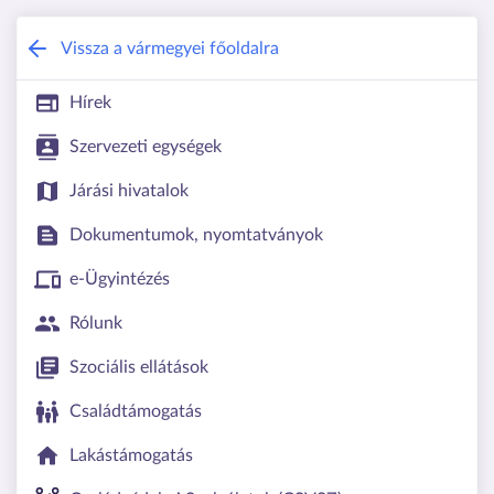
Csongrád-Csanád Vármegyei Kormány
Vissza a vármegyei főoldalra
Hírek
Szervezeti egységek
Járási hivatalok
Dokumentumok, nyomtatványok
e-Ügyintézés
Rólunk
Szociális ellátások
Családtámogatás
Lakástámogatás