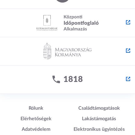
Lábléc1
Lábléc2
Rólunk
Családtámogatások
Elérhetőségek
Lakástámogatás
Adatvédelem
Elektronikus ügyintézés