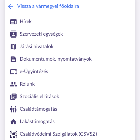
Csongrád-Csanád Vármegyei Kormány
Vissza a vármegyei főoldalra
Hírek
Szervezeti egységek
Járási hivatalok
Dokumentumok, nyomtatványok
e-Ügyintézés
Rólunk
Szociális ellátások
Családtámogatás
Lakástámogatás
Családvédelmi Szolgálatok (CSVSZ)