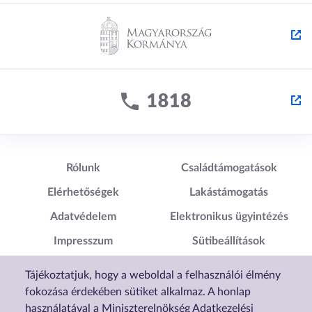
Lábléc1
Lábléc2
Rólunk
Családtámogatások
Elérhetőségek
Lakástámogatás
Adatvédelem
Elektronikus ügyintézés
Impresszum
Sütibeállítások
Akadálymentesítési
Tájékoztatjuk, hogy a weboldal a felhasználói élmény
Nyilatkozat
fokozása érdekében sütiket alkalmaz. A honlap
használatával a Miniszterelnökség Adatkezelési