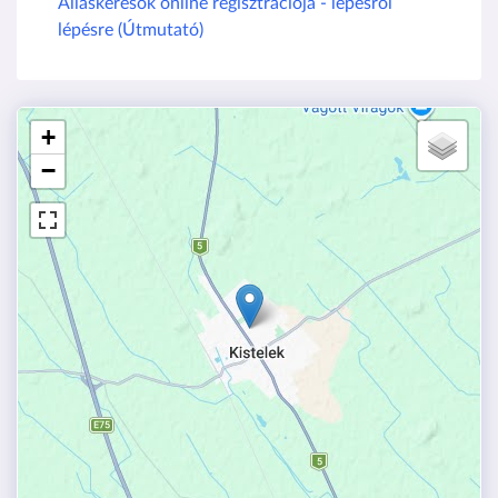
Álláskeresők online regisztrációja - lépésről
lépésre (Útmutató)
+
−