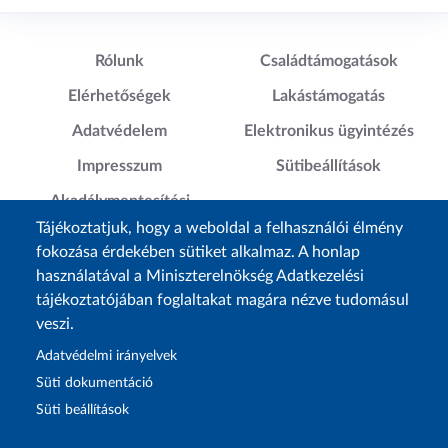
Lábléc1
Lábléc2
Rólunk
Családtámogatások
Elérhetőségek
Lakástámogatás
Adatvédelem
Elektronikus ügyintézés
Impresszum
Sütibeállítások
Akadálymentesítési
Nyilatkozat
Tájékoztatjuk, hogy a weboldal a felhasználói élmény
fokozása érdekében sütiket alkalmaz. A honlap
használatával a Miniszterelnökség Adatkezelési
tájékoztatójában foglaltakat magára nézve tudomásul
veszi.
Adatvédelmi irányelvek
Süti dokumentáció
Süti beállítások