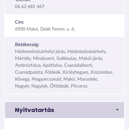
06 62 681 467
Cím:
6900 Makó, Deák Ferenc u. 6.
Illetékesség:
Hódmezővásárhelyi járás, Hódmezővásárhely,
Mártély, Mindszent, Székkutas, Makói járás,
Ambrózfalva, Apátfalva, Csanádalberti,
Csanádpalota, Földeák, Királyhegyes, Kiszombor,
Kövegy, Magyarcsanád, Makó, Maroslele,
Nagyér, Nagylak, Óföldeák, Pitvaros
Nyitvatartás