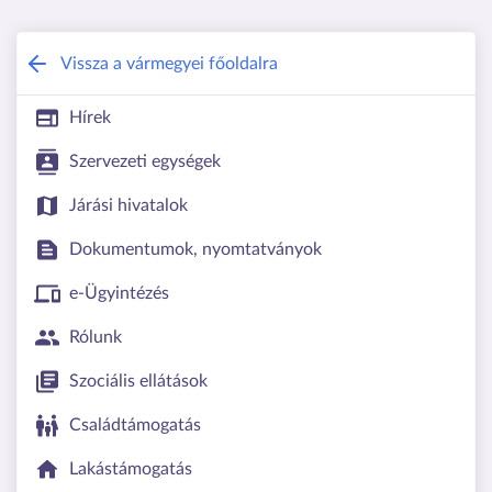
Csongrád-Csanád Vármegyei Kormány
Vissza a vármegyei főoldalra
Hírek
Szervezeti egységek
Járási hivatalok
Dokumentumok, nyomtatványok
e-Ügyintézés
Rólunk
Szociális ellátások
Családtámogatás
Lakástámogatás