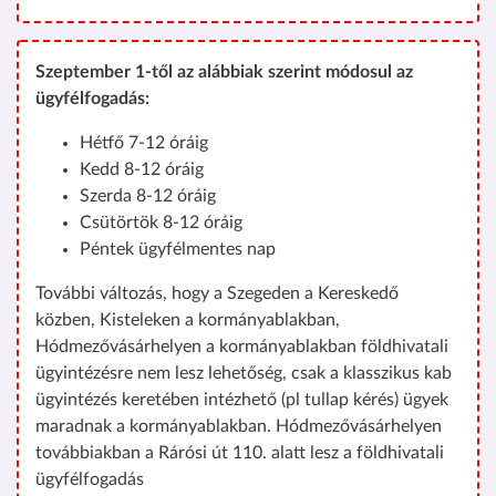
Szeptember 1-től az alábbiak szerint módosul az
ügyfélfogadás:
Hétfő 7-12 óráig
Kedd 8-12 óráig
Szerda 8-12 óráig
Csütörtök 8-12 óráig
Péntek ügyfélmentes nap
További változás, hogy a Szegeden a Kereskedő
közben, Kisteleken a kormányablakban,
Hódmezővásárhelyen a kormányablakban földhivatali
ügyintézésre nem lesz lehetőség, csak a klasszikus kab
ügyintézés keretében intézhető (pl tullap kérés) ügyek
maradnak a kormányablakban. Hódmezővásárhelyen
továbbiakban a Rárósi út 110. alatt lesz a földhivatali
ügyfélfogadás