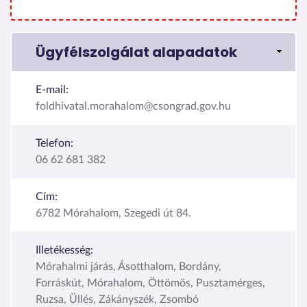
Ügyfélszolgálat alapadatok
E-mail:
foldhivatal.morahalom@csongrad.gov.hu
Telefon:
06 62 681 382
Cím:
6782 Mórahalom, Szegedi út 84.
Illetékesség:
Mórahalmi járás, Ásotthalom, Bordány,
Forráskút, Mórahalom, Öttömös, Pusztamérges,
Ruzsa, Üllés, Zákányszék, Zsombó