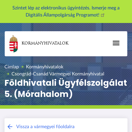
U
Szintet lép az elektronikus ügyintézés. Ismerje meg a
g
Digitális Állampolgárság Programot!
r
á
s
a
KORMÁNYHIVATALOK
t
a
r
Címlap
Kormányhivatalok
t
Csongrád-Csanád Vármegyei Kormányhivatal
a
Földhivatali Ügyfélszolgálat
l
5. (Mórahalom)
o
m
r
a
Csongrád-Csanád Vármegyei Kormány
Vissza a vármegyei főoldalra