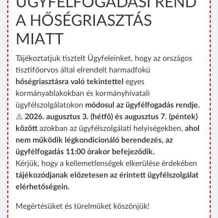
ÜGYFÉLFOGADÁSI REND
A HŐSÉGRIASZTÁS
MIATT
Tájékoztatjuk tisztelt Ügyfeleinket, hogy az országos
tisztifőorvos által elrendelt harmadfokú
hőségriasztásra való tekintettel
egyes
kormányablakokban és kormányhivatali
ügyfélszolgálatokon
módosul az ügyfélfogadás rendje.
⚠️
2026. augusztus 3. (hétfő) és augusztus 7. (péntek)
között
azokban az ügyfélszolgálati helyiségekben,
ahol
nem működik légkondicionáló berendezés, az
ügyfélfogadás 11:00 órakor befejeződik.
Kérjük, hogy a kellemetlenségek elkerülése érdekében
tájékozódjanak előzetesen az érintett ügyfélszolgálat
elérhetőségein.
Megértésüket és türelmüket köszönjük!