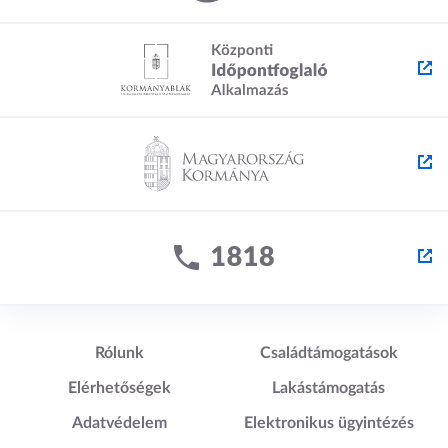
Lábléc1
Lábléc2
Rólunk
Családtámogatások
Elérhetőségek
Lakástámogatás
Adatvédelem
Elektronikus ügyintézés