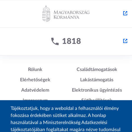
Lábléc1
Lábléc2
Rólunk
Családtámogatások
Elérhetőségek
Lakástámogatás
Adatvédelem
Elektronikus ügyintézés
Impresszum
Sütibeállítások
Tájékoztatjuk, hogy a weboldal a felhasználói élmény
Akadálymentesítési
fokozása érdekében sütiket alkalmaz. A honlap
Nyilatkozat
használatával a Miniszterelnökség Adatkezelési
tájékoztatójában foglaltakat magára nézve tudomásul