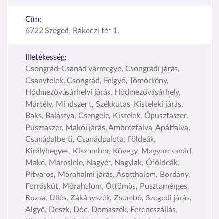
Cím:
6722 Szeged, Rákóczi tér 1.
Illetékesség:
Csongrád-Csanád vármegye, Csongrádi járás,
Csanytelek, Csongrád, Felgyő, Tömörkény,
Hódmezővásárhelyi járás, Hódmezővásárhely,
Mártély, Mindszent, Székkutas, Kisteleki járás,
Baks, Balástya, Csengele, Kistelek, Ópusztaszer,
Pusztaszer, Makói járás, Ambrózfalva, Apátfalva,
Csanádalberti, Csanádpalota, Földeák,
Királyhegyes, Kiszombor, Kövegy, Magyarcsanád,
Makó, Maroslele, Nagyér, Nagylak, Óföldeák,
Pitvaros, Mórahalmi járás, Ásotthalom, Bordány,
Forráskút, Mórahalom, Öttömös, Pusztamérges,
Ruzsa, Üllés, Zákányszék, Zsombó, Szegedi járás,
Algyő, Deszk, Dóc, Domaszék, Ferencszállás,