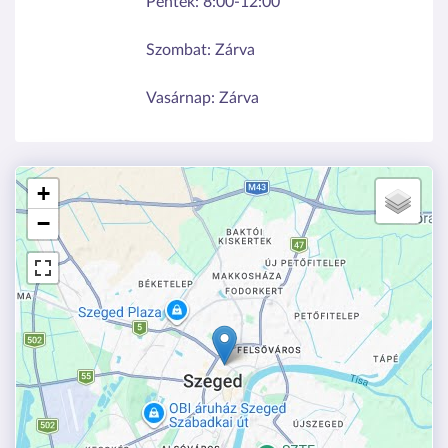
Péntek:
8:00-12:00
Szombat:
Zárva
Vasárnap:
Zárva
+
−