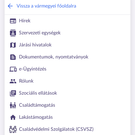
Csongrád-Csanád Vármegyei Kormány
Vissza a vármegyei főoldalra
Hírek
Szervezeti egységek
Járási hivatalok
Dokumentumok, nyomtatványok
e-Ügyintézés
Rólunk
Szociális ellátások
Családtámogatás
Lakástámogatás
Családvédelmi Szolgálatok (CSVSZ)