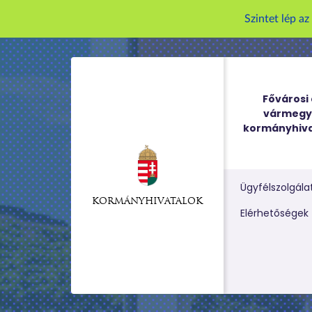
Szintet lép a
Fővárosi 
vármegy
kormányhiva
Ügyfélszolgála
KORMÁNYHIVATALOK
Kereső m
Elérhetőségek