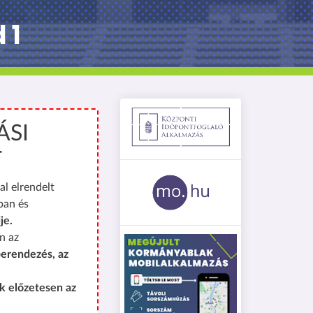
 1
ÁSI
T
al elrendelt
ban és
je.
n az
erendezés, az
k előzetesen az