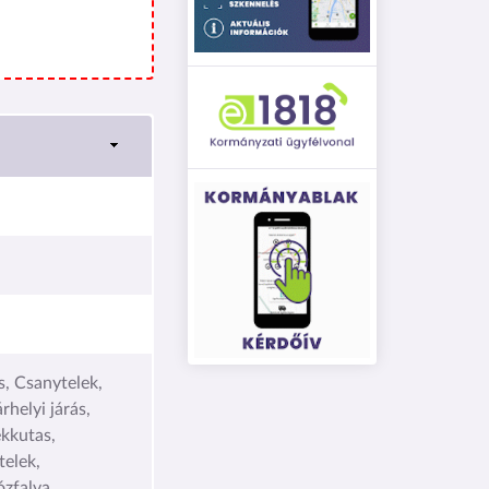
, Csanytelek,
helyi járás,
kkutas,
telek,
ózfalva,