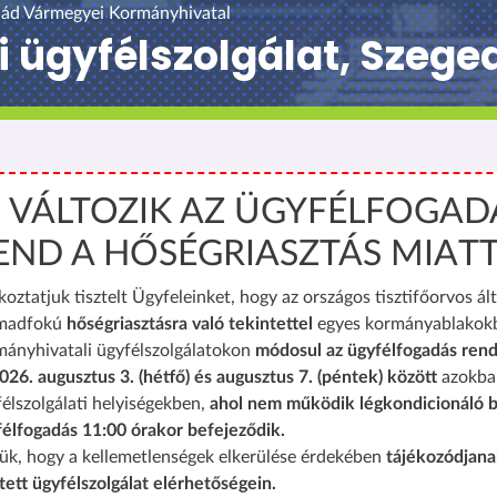
ád Vármegyei Kormányhivatal
 ügyfélszolgálat, Szeged
️ VÁLTOZIK AZ ÜGYFÉLFOGAD
END A HŐSÉGRIASZTÁS MIAT
koztatjuk tisztelt Ügyfeleinket, hogy az országos tisztifőorvos ált
madfokú
hőségriasztásra való tekintettel
egyes kormányablakok
mányhivatali ügyfélszolgálatokon
módosul az ügyfélfogadás rend
026. augusztus 3. (hétfő) és augusztus 7. (péntek) között
azokba
élszolgálati helyiségekben,
ahol nem működik légkondicionáló b
félfogadás 11:00 órakor befejeződik.
ük, hogy a kellemetlenségek elkerülése érdekében
tájékozódjana
tett ügyfélszolgálat elérhetőségein.