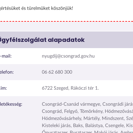
értésüket és türelmüket köszönjük!
Ügyfélszolgálat alapadatok
-mail:
nyugdij@csongrad.gov.hu
elefon:
06 62 680 300
ím:
6722 Szeged, Rákóczi tér 1.
lletékesség:
Csongrád-Csanád vármegye, Csongrádi járás
Csongrád, Felgyő, Tömörkény, Hódmezővásár
Hódmezővásárhely, Mártély, Mindszent, Szé
Kisteleki járás, Baks, Balástya, Csengele, Kis
Ópusztaszer, Pusztaszer, Makói járás, Ambr