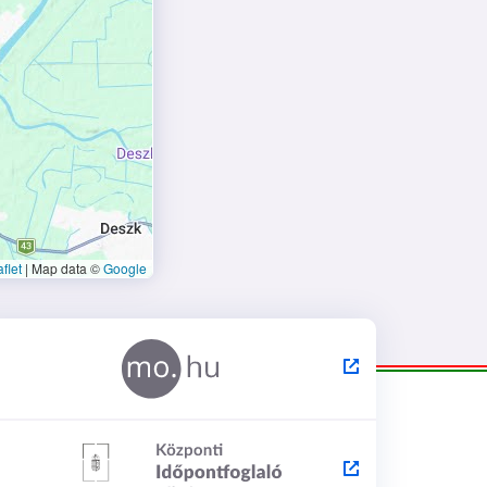
flet
|
Map data ©
Google