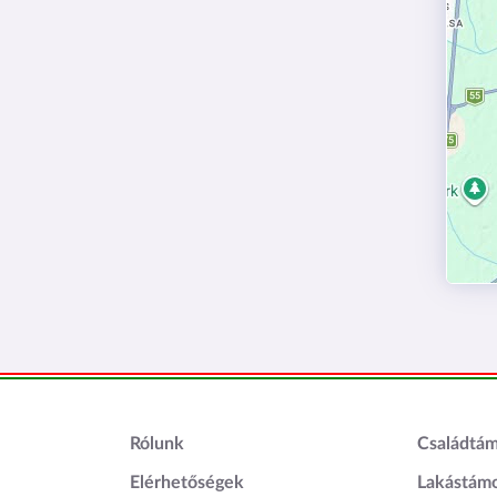
Lábléc1
Láblé
Rólunk
Családtá
Elérhetőségek
Lakástám