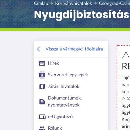
Címlap
Kormányhivatalok
Csongrád-Csan
Nyugdíjbiztosítási
Vissza a vármegyei főoldalra
⚠
Hírek
R
Szervezeti egységek
Tájé
har
Járási hivatalok
kor
Dokumentumok,
⚠️
2
nyomtatványok
ügyf
ügy
e-Ügyintézés
Kérj
érin
Rólunk