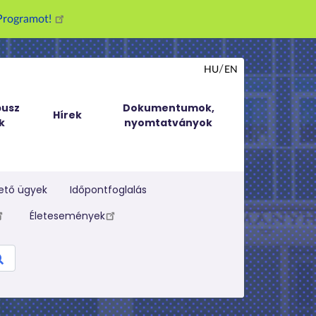
g Programot!
HU
EN
usz
Dokumentumok,
Hírek
k
nyomtatványok
ető ügyek
Időpontfoglalás
Életesemények