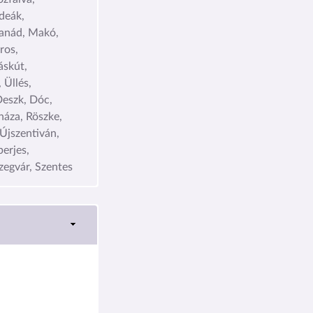
deák,
sanád, Makó,
ros,
áskút,
 Üllés,
Deszk, Dóc,
háza, Röszke,
 Újszentiván,
erjes,
egvár, Szentes