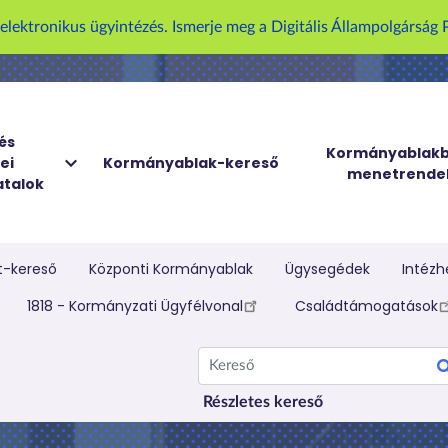
U
z elektronikus ügyintézés. Ismerje meg a Digitális Állampolgársá
g
r
á
s
a
és
Kormányablakb
ei
Kormányablak-kereső
t
menetrende
talok
a
r
t
a
t-kereső
Központi Kormányablak
Ügysegédek
Intézh
l
elletti menü
1818 - Kormányzati Ügyfélvonal
Családtámogatások
o
m
Kereső
r
a
Részletes kereső