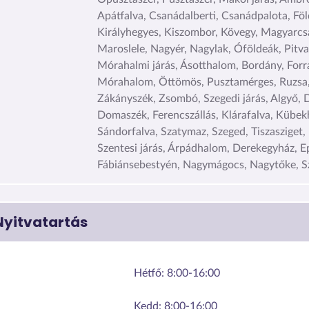
Apátfalva, Csanádalberti, Csanádpalota, Föl
Királyhegyes, Kiszombor, Kövegy, Magyarc
Maroslele, Nagyér, Nagylak, Óföldeák, Pitva
Mórahalmi járás, Ásotthalom, Bordány, Forr
Mórahalom, Öttömös, Pusztamérges, Ruzsa,
Zákányszék, Zsombó, Szegedi járás, Algyő, 
Domaszék, Ferencszállás, Klárafalva, Kübek
Sándorfalva, Szatymaz, Szeged, Tiszasziget,
Szentesi járás, Árpádhalom, Derekegyház, Ep
Fábiánsebestyén, Nagymágocs, Nagytőke, Sz
Nyitvatartás
Hétfő:
8:00-16:00
Kedd:
8:00-16:00