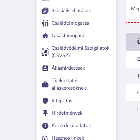
Meg
Szociális ellátások
Családtámogatás
Lakástámogatás
Családvédelmi Szolgálatok
(CSVSZ)
E
Álláshirdetések
T
Tájékoztatás
álláskeresőknek
C
Integritás
I
Hirdetmények
Közérdekű adatok
Hasznos linkek