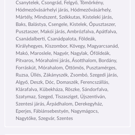
Csanytelek, Csongrád, Felgyő, Tömörkény,
Hódmezővásárhelyi járás, Hódmezővásárhely,
Mártély, Mindszent, Székkutas, Kisteleki járás,
Baks, Balástya, Csengele, Kistelek, Ópusztaszer,
Pusztaszer, Makói járás, Ambrózfalva, Apátfalva,
Csanádalberti, Csanádpalota, Földeák,
Királyhegyes, Kiszombor, Kövegy, Magyarcsanád,
Makó, Maroslele, Nagyér, Nagylak, Óföldeák,
Pitvaros, Mórahalmi járás, Ásotthalom, Bordány,
Forráskút, Mórahalom, Öttömös, Pusztamérges,
Ruzsa, Üllés, Zákányszék, Zsombó, Szegedi járás,
Algyő, Deszk, Dóc, Domaszék, Ferencszállás,
Klárafalva, Kübekháza, Röszke, Sándorfalva,
Szatymaz, Szeged, Tiszasziget, Újszentiván,
Szentesi járás, Árpádhalom, Derekegyház,
Eperjes, Fábiánsebestyén, Nagymágocs,
Nagytőke, Szegvár, Szentes