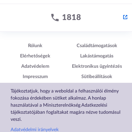
Lábléc1
Lábléc2
Rólunk
Családtámogatások
Elérhetőségek
Lakástámogatás
Adatvédelem
Elektronikus ügyintézés
Impresszum
Sütibeállítások
Akadálymentesítési
Tájékoztatjuk, hogy a weboldal a felhasználói élmény
Nyilatkozat
fokozása érdekében sütiket alkalmaz. A honlap
használatával a Miniszterelnökség Adatkezelési
tájékoztatójában foglaltakat magára nézve tudomásul
veszi.
Adatvédelmi irányelvek