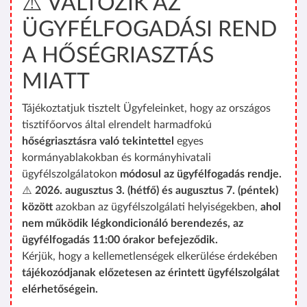
⚠️ VÁLTOZIK AZ
ÜGYFÉLFOGADÁSI REND
A HŐSÉGRIASZTÁS
MIATT
Tájékoztatjuk tisztelt Ügyfeleinket, hogy az országos
tisztifőorvos által elrendelt harmadfokú
hőségriasztásra való tekintettel
egyes
kormányablakokban és kormányhivatali
ügyfélszolgálatokon
módosul az ügyfélfogadás rendje.
⚠️
2026. augusztus 3. (hétfő) és augusztus 7. (péntek)
között
azokban az ügyfélszolgálati helyiségekben,
ahol
nem működik légkondicionáló berendezés, az
ügyfélfogadás 11:00 órakor befejeződik.
Kérjük, hogy a kellemetlenségek elkerülése érdekében
tájékozódjanak előzetesen az érintett ügyfélszolgálat
elérhetőségein.