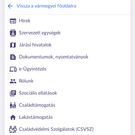
Csongrád-Csanád Vármegyei Kormány
Vissza a vármegyei főoldalra
Hírek
Szervezeti egységek
Járási hivatalok
Dokumentumok, nyomtatványok
e-Ügyintézés
Rólunk
Szociális ellátások
Családtámogatás
Lakástámogatás
Családvédelmi Szolgálatok (CSVSZ)