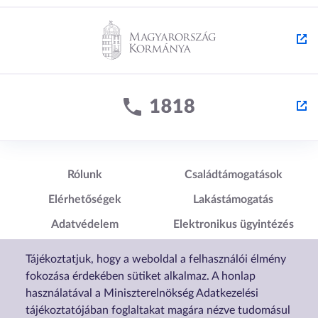
Lábléc1
Lábléc2
Rólunk
Családtámogatások
Elérhetőségek
Lakástámogatás
Adatvédelem
Elektronikus ügyintézés
Impresszum
Sütibeállítások
Tájékoztatjuk, hogy a weboldal a felhasználói élmény
Akadálymentesítési
fokozása érdekében sütiket alkalmaz. A honlap
Nyilatkozat
használatával a Miniszterelnökség Adatkezelési
tájékoztatójában foglaltakat magára nézve tudomásul