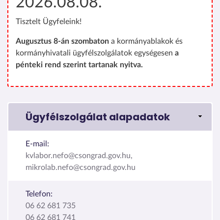
2026.08.08.
Tisztelt Ügyfeleink!
Augusztus 8-án szombaton
a kormányablakok és
kormányhivatali ügyfélszolgálatok egységesen
a
pénteki rend szerint tartanak nyitva.
Ügyfélszolgálat alapadatok
E-mail:
kvlabor.nefo@csongrad.gov.hu,
mikrolab.nefo@csongrad.gov.hu
Telefon:
06 62 681 735
06 62 681 741