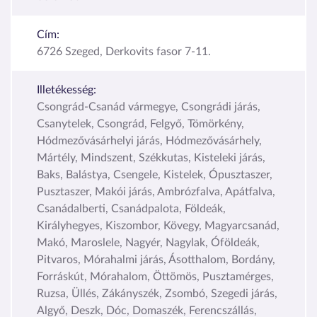
Cím:
6726 Szeged, Derkovits fasor 7-11.
Illetékesség:
Csongrád-Csanád vármegye, Csongrádi járás,
Csanytelek, Csongrád, Felgyő, Tömörkény,
Hódmezővásárhelyi járás, Hódmezővásárhely,
Mártély, Mindszent, Székkutas, Kisteleki járás,
Baks, Balástya, Csengele, Kistelek, Ópusztaszer,
Pusztaszer, Makói járás, Ambrózfalva, Apátfalva,
Csanádalberti, Csanádpalota, Földeák,
Királyhegyes, Kiszombor, Kövegy, Magyarcsanád,
Makó, Maroslele, Nagyér, Nagylak, Óföldeák,
Pitvaros, Mórahalmi járás, Ásotthalom, Bordány,
Forráskút, Mórahalom, Öttömös, Pusztamérges,
Ruzsa, Üllés, Zákányszék, Zsombó, Szegedi járás,
Algyő, Deszk, Dóc, Domaszék, Ferencszállás,